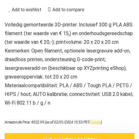
Add to wishlist
Add to compare
Volledig gemonteerde 3D-printer. Inclusief 300 g PLA ABS
filament (ter waarde van € 15,) en onderhoudsgereedschap
(ter waarde van € 20,-); printvolume: 20 x 20 x 20 cm
Kenmerken: Open filament, optionele lasergravure add-on,
draadloos printen, ondersteuning G-code-print;
lasergraveeradd-on (beschikbaar op XYZprinting eShop),
graveeroppervlak: tot 20 x 20 cm
Materiaalcompatibiliteit: PLA / ABS / Tough PLA / PETG /
HIPS / hout; AUTO kalibratie; connectiviteit: USB 2.0 kabel,
Wi-Fi 802.11 b / g / n
Amazon.de Price:
€
922.99
(as of 02/01/2024 15:53 PST-
Details
)