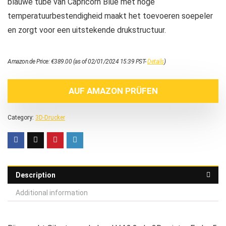
blauwe tube van Capricorn Blue met hoge
temperatuurbestendigheid maakt het toevoeren soepeler
en zorgt voor een uitstekende drukstructuur.
Amazon.de Price:
€
389.00
(as of 02/01/2024 15:39 PST-
Details
)
AUF AMAZON PRÜFEN
Category:
3D-Drucker
Description
Additional information