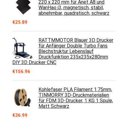
220 x 220 mm für Anet A8 und
WanHao i3, magnetisch, stabil,
abnehmbar, quadratisch, schwarz
€
25.89
RATTMMOTOR Blauer 3D Drucker
für Anfänger Double Turbo Fans
Blechstruktur Lebenslauf
Druckfunktion 235x235x280mm
DIY 3D Drucker CNC
€
156.96
Kohlefaser PLA Filament 1.75mm,
TINMORRY 3D-Druckmaterialien
für FDM 3D-Drucker, 1 KG 1 Spule,
Matt Schwarz
€
36.99