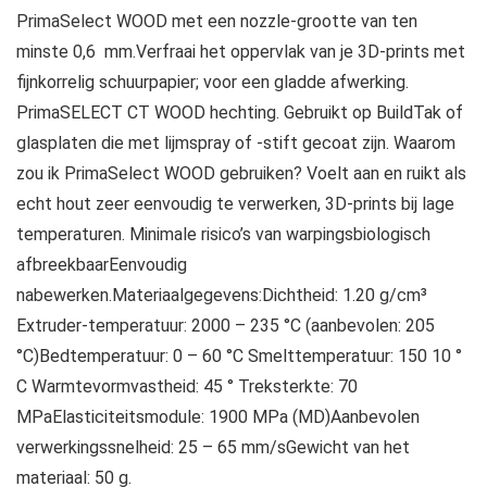
PrimaSelect WOOD met een nozzle-grootte van ten
minste 0,6 ​ mm.Verfraai het oppervlak van je 3D-prints met
fijnkorrelig schuurpapier; voor een gladde afwerking.
PrimaSELECT CT WOOD hechting. Gebruikt op BuildTak of
glasplaten die met lijmspray of -stift gecoat zijn. Waarom
zou ik PrimaSelect WOOD gebruiken? Voelt aan en ruikt als
echt hout zeer eenvoudig te verwerken, 3D-prints bij lage
temperaturen. Minimale risico’s van warpingsbiologisch
afbreekbaarEenvoudig
nabewerken.Materiaalgegevens:Dichtheid: 1.20 g/cm³
Extruder-temperatuur: 2000 – 235 °C (aanbevolen: 205
°C)Bedtemperatuur: 0 – 60 °C Smelttemperatuur: 150 10 °
C Warmtevormvastheid: 45 ° Treksterkte: 70
MPaElasticiteitsmodule: 1900 MPa (MD)Aanbevolen
verwerkingssnelheid: 25 – 65 mm/sGewicht van het
materiaal: 50 g.