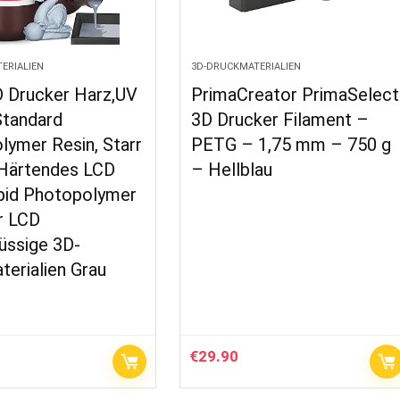
ERIALIEN
3D-DRUCKMATERIALIEN
 Drucker Harz,UV
PrimaCreator PrimaSelect
tandard
3D Drucker Filament –
lymer Resin, Starr
PETG – 1,75 mm – 750 g
 Härtendes LCD
– Hellblau
pid Photopolymer
r LCD
üssige 3D-
erialien Grau
€
29.90