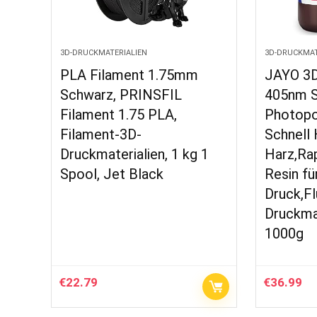
3D-DRUCKMATERIALIEN
3D-DRUCKMAT
PLA Filament 1.75mm
JAYO 3D
Schwarz, PRINSFIL
405nm S
Filament 1.75 PLA,
Photopo
Filament-3D-
Schnell
Druckmaterialien, 1 kg 1
Harz,Ra
Spool, Jet Black
Resin fü
Druck,Fl
Druckmat
1000g
€
22.79
€
36.99