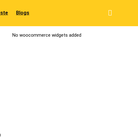
iste
Blogs
No woocommerce widgets added
n