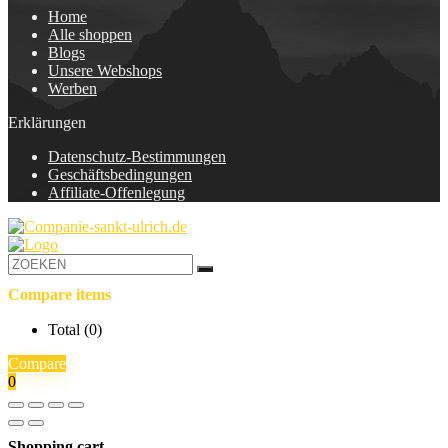
Home
Alle shoppen
Blogs
Unsere Webshops
Werben
Erklärungen
Datenschutz-Bestimmungen
Geschäftsbedingungen
Affiliate-Offenlegung
Compare items
Total (
0
)
Compare
0
Shopping cart