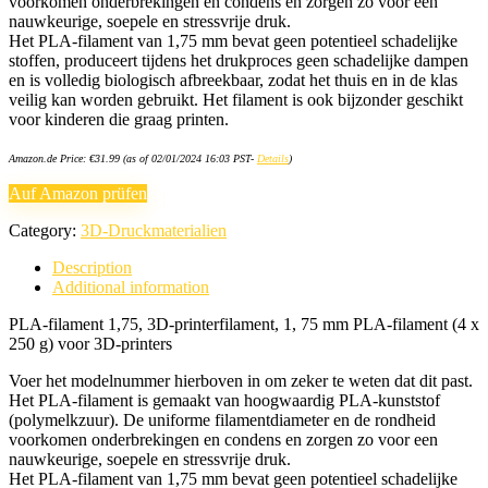
voorkomen onderbrekingen en condens en zorgen zo voor een
nauwkeurige, soepele en stressvrije druk.
Het PLA-filament van 1,75 mm bevat geen potentieel schadelijke
stoffen, produceert tijdens het drukproces geen schadelijke dampen
en is volledig biologisch afbreekbaar, zodat het thuis en in de klas
veilig kan worden gebruikt. Het filament is ook bijzonder geschikt
voor kinderen die graag printen.
Amazon.de Price:
€
31.99
(as of 02/01/2024 16:03 PST-
Details
)
Auf Amazon prüfen
Category:
3D-Druckmaterialien
Description
Additional information
PLA-filament 1,75, 3D-printerfilament, 1, 75 mm PLA-filament (4 x
250 g) voor 3D-printers
Voer het modelnummer hierboven in om zeker te weten dat dit past.
Het PLA-filament is gemaakt van hoogwaardig PLA-kunststof
(polymelkzuur). De uniforme filamentdiameter en de rondheid
voorkomen onderbrekingen en condens en zorgen zo voor een
nauwkeurige, soepele en stressvrije druk.
Het PLA-filament van 1,75 mm bevat geen potentieel schadelijke