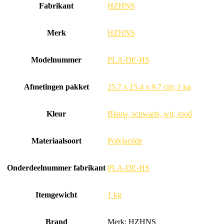
Fabrikant
‎HZHNS
Merk
‎HZHNS
Modelnummer
‎PLA-DE-HS
Afmetingen pakket
‎25.7 x 15.4 x 9.7 cm; 1 kg
Kleur
‎Blauw, scnwarts, wit, rood
Materiaalsoort
‎Polylactide
Onderdeelnummer fabrikant
‎PLA-DE-HS
Itemgewicht
‎1 kg
Brand
Merk: HZHNS