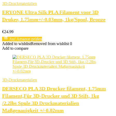
3D-Druckmaterialien
ERYONE Ultra Silk PLA Filament voor 3D
Druker, 1.75mm+/-0.03mm, 1kg/Spool, Bronze
€
24.99
Auf Amazon prüfen
Added to wishlist
Removed from wishlist
0
Add to compare
3D-Druckmaterialien
DERSECO PLA 3D Drucker filament, 1.75mm
Filament,Für 3D-Drucker und 3D Stift, 1kg
/2.2lbs Spule 3D Druckmaterialien
Maßgenauigkeit +/-0.02mm