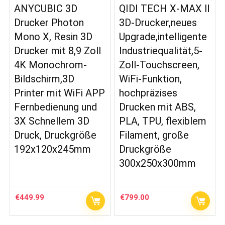
ANYCUBIC 3D
QIDI TECH X-MAX Ⅱ
Drucker Photon
3D-Drucker,neues
Mono X, Resin 3D
Upgrade,intelligente
Drucker mit 8,9 Zoll
Industriequalität,5-
4K Monochrom-
Zoll-Touchscreen,
Bildschirm,3D
WiFi-Funktion,
Printer mit WiFi APP
hochpräzises
Fernbedienung und
Drucken mit ABS,
3X Schnellem 3D
PLA, TPU, flexiblem
Druck, Druckgröße
Filament, große
192x120x245mm
Druckgröße
300x250x300mm
€
449.99
€
799.00