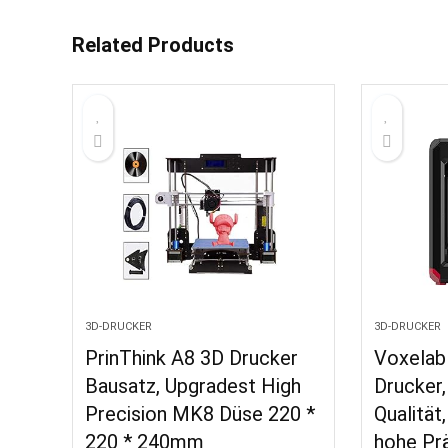
Related Products
3D-DRUCKER
3D-DRUCKER
PrinThink A8 3D Drucker
Voxelab
Bausatz, Upgradest High
Drucker, 
Precision MK8 Düse 220 *
Qualität
220 * 240mm
hohe Prä