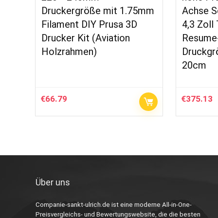
Druckergröße mit 1.75mm
Achse S
Filament DIY Prusa 3D
4,3 Zoll
Drucker Kit (Aviation
Resume-
Holzrahmen)
Druckgrö
20cm
€
66.79
€
375.13
Über uns
Companie-sankt-ulrich.de ist eine moderne All-in-One-
Preisvergleichs- und Bewertungswebsite, die die besten