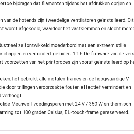
rtoe bijdragen dat filamenten tijdens het afdrukken oprijen en
n van de hotends zijn tweedelige ventilatoren geïnstalleerd. Dit
ect wordt afgekoeld, waardoor het vastklemmen en slecht mors
dustrieel zelfontwikkeld moederbord met een extreem stille
happen en vermindert geluiden. 1.1.6 De firmware van de vers
 voorzetten van het printproces zijn vooraf geïnstalleerd op h
oeken: het gebruikt alle metalen frames en de hoogwaardige V-
die door trillingen veroorzaakte fouten effectief vermindert en
 verhoogt.
solide Meanwell-voedingsparen met 24 V / 350 W en thermisch
arming tot 100 graden Celsius; BL-touch-frame gereserveerd.