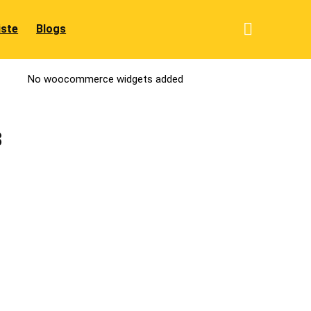
iste
Blogs
No woocommerce widgets added
3