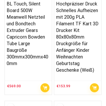
BL Touch, Silent
Hochpräziser Druck
Board 500W
Schnelles Aufheizen
Meanwell Netzteil
mit 200g PLA
und Bondtech
Filament TF Kart 3D
Extruder Gears
Drucker Kit
Capricorn Bowden
80x80x80mm
Tube Large
Druckgröße für
Baugröße
Anfänger Kinder
300mmx300mmx40
Weihnachten
0mm
Geburtstag
Geschenke (Weiß)
€
569.00
€
153.99