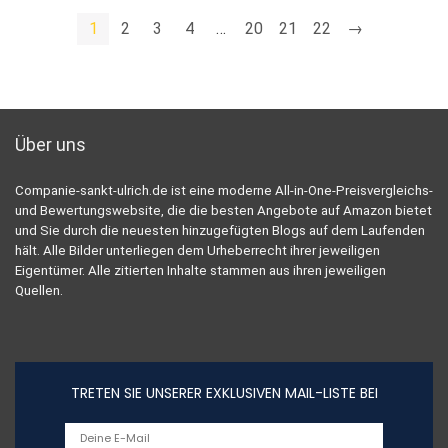
1
2
3
4
…
20
21
22
→
Über uns
Companie-sankt-ulrich.de ist eine moderne All-in-One-Preisvergleichs-
und Bewertungswebsite, die die besten Angebote auf Amazon bietet
und Sie durch die neuesten hinzugefügten Blogs auf dem Laufenden
hält. Alle Bilder unterliegen dem Urheberrecht ihrer jeweiligen
Eigentümer. Alle zitierten Inhalte stammen aus ihren jeweiligen
Quellen.
TRETEN SIE UNSERER EXKLUSIVEN MAIL-LISTE BEI