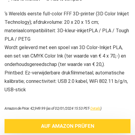
‘s Werelds eerste full-color FFF 3D-printer (3D Color Inkjet
Technology); afdrukvolume: 20 x 20 x 15 cm;
materiaalcompatibiliteit: 3D-kleur-inkjetPLA / PLA / Tough
PLA / PETG
Wordt geleverd met een spoel van 3D Color-Inkjet PLA,
een set van CMYK Color Ink (ter waarde van € 4 x 70,-) en
onderhoudsgereedschap (ter waarde van € 20,).
Printbed: Ez-verwijderbare drukfilmmetaal; automatische
kalibratie; connectiviteit: USB 2.0 kabel, WiFi 802.11 b/g/n,
USB-stick
Amazon.de Price:
€
2,949.99
(as of 02/01/2024 15:53 PST-
Details
)
AUF AMAZON PRÜFEN