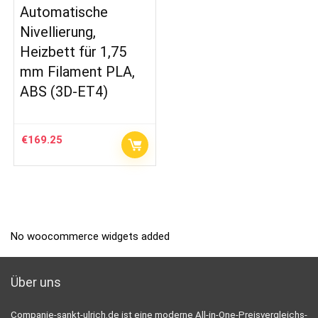
Automatische
Nivellierung,
Heizbett für 1,75
mm Filament PLA,
ABS (3D-ET4)
€
169.25
No woocommerce widgets added
Über uns
Companie-sankt-ulrich.de ist eine moderne All-in-One-Preisvergleichs-