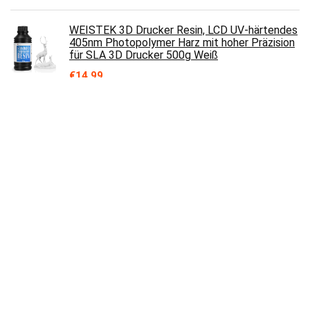
WEISTEK 3D Drucker Resin, LCD UV-härtendes
405nm Photopolymer Harz mit hoher Präzision
für SLA 3D Drucker 500g Weiß
€
14.99
SUNLU PLA Filament 1.75mm, PLA 3D Drucker
Filament, Maßgenauigkeit +/- 0.02mm, 1kg
Spool(2.2lbs), 1.75 PLA Schwarz
€
21.99
Polaroid PLA-Filament für 3D-Stifte, Box mit
20 Farben, plus 2 Seidenfilamenten
€
24.56
ADIMLab 3D Drucker Prusa I3 Plus 3D Printer
310X310X410 3D Druckgröße Teilweise
vormontierte Heatbed mit Glas PLA, Offer