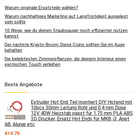
Warum originale Ersatzteile wählen?
Warum nachhaltiges Marketing auf Langfristigkeit ausgelegt
sein sollte
10 Wege, wie du deinen Staubsauger noch effizienter nutzen
kannst
Der nächste Krypto-Boom: Diese Coins sollten Sie im Auge
behalten
Die beliebtesten Zimmerpflanzen, die deinem Interieur einen
exotischen Touch verleihen
Beste Angebote
Extruder Hot End Teil montiert DIY Hotend mit
10pcs 30mm Leitung Rohr und 0,4 mm Düse
12V 40W Heizstab passt für 1,75 mm PLA ABS
3D Drucker, Ersatz Hot Ends für MK8, i3, Anet
A8, Alunar etc
€
14.70