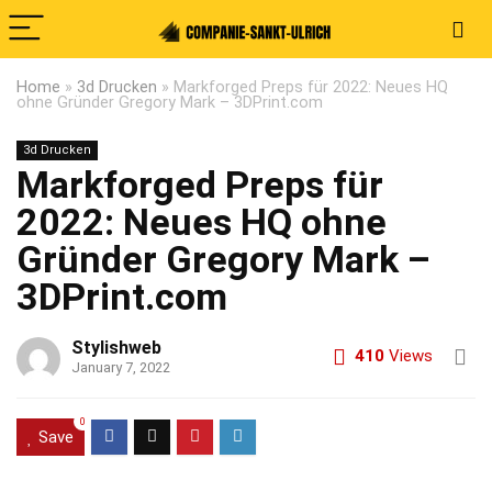
Home
»
3d Drucken
»
Markforged Preps für 2022: Neues HQ
ohne Gründer Gregory Mark – 3DPrint.com
3d Drucken
Markforged Preps für
2022: Neues HQ ohne
Gründer Gregory Mark –
3DPrint.com
Stylishweb
410
Views
January 7, 2022
0
Save