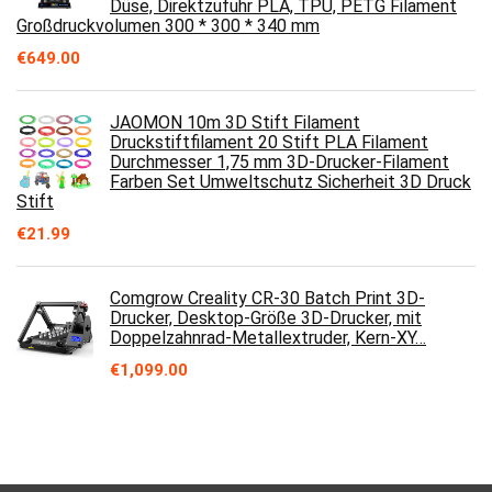
Düse, Direktzufuhr PLA, TPU, PETG Filament
Großdruckvolumen 300 * 300 * 340 mm
€
649.00
JAOMON 10m 3D Stift Filament
Druckstiftfilament 20 Stift PLA Filament
Durchmesser 1,75 mm 3D-Drucker-Filament
Farben Set Umweltschutz Sicherheit 3D Druck
Stift
€
21.99
Comgrow Creality CR-30 Batch Print 3D-
Drucker, Desktop-Größe 3D-Drucker, mit
Doppelzahnrad-Metallextruder, Kern-XY…
€
1,099.00