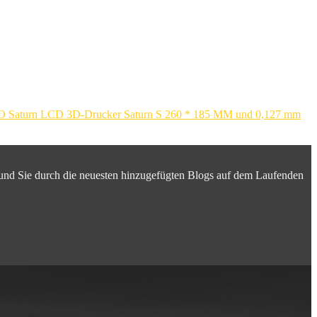
 Saturn LCD 3D-Drucker Saturn S 260 * 185 MM und 0,127 mm
 und Sie durch die neuesten hinzugefügten Blogs auf dem Laufenden