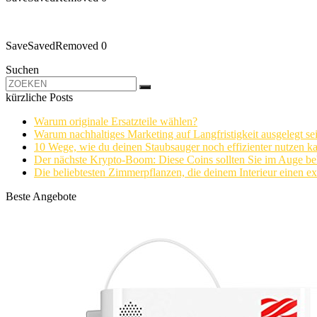
Save
Saved
Removed
0
Suchen
kürzliche Posts
Warum originale Ersatzteile wählen?
Warum nachhaltiges Marketing auf Langfristigkeit ausgelegt sei
10 Wege, wie du deinen Staubsauger noch effizienter nutzen k
Der nächste Krypto-Boom: Diese Coins sollten Sie im Auge be
Die beliebtesten Zimmerpflanzen, die deinem Interieur einen e
Beste Angebote