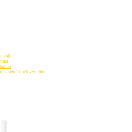
n sollte
annst
halten
xotischen Touch verleihen