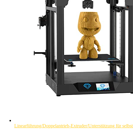
Linearführung/Doppelantrieb-Extruder/Unterstützung für selbs