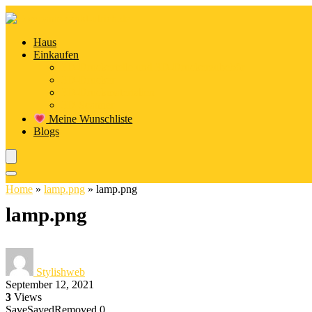
Haus
Einkaufen
3D-Druckerteile und 3D-Druckerzubehör
3D-Drucker
3D-Druckmaterialien
3D-Scanner
Meine Wunschliste
Blogs
Home
»
lamp.png
»
lamp.png
lamp.png
Stylishweb
September 12, 2021
3
Views
Save
Saved
Removed
0