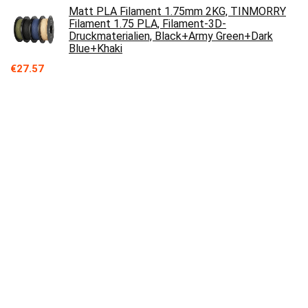
Matt PLA Filament 1.75mm 2KG, TINMORRY
Filament 1.75 PLA, Filament-3D-
Druckmaterialien, Black+Army Green+Dark
Blue+Khaki
€
27.57
MKOEM Seide PLA Filament 1,75mm, 3D
Drucker Filament für FDM 3D Drucker Toleranz
+/- 0,02 mm, 1 Kg/Spule, Seide Hellgold
€
28.99
Zweischichtdruck Hot Bed Aufkleber Build
Surface Tape für 3D Drucken, 400 x 400 mm
Heizbettaufklebern 0,3 mm PEI Aufkleber
Matte Aufkleber für umweltfreundliche
Druckplattformen 3D Druckerzubehör
€
35.64
3D-Drucker-Oberfläche von Eewolf, 220 x 220