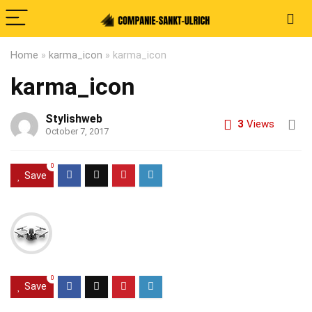
Home
»
karma_icon
»
karma_icon
karma_icon
Stylishweb
3
Views
October 7, 2017
0
Save
0
Save