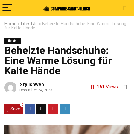
Home
»
Lifestyle
»
Beheizte Handschuhe: Eine Warme Lösung
für Kalte Hände
Lifestyle
Beheizte Handschuhe:
Eine Warme Lösung für
Kalte Hände
Stylishweb
161
Views
December 24, 2023
0
Save