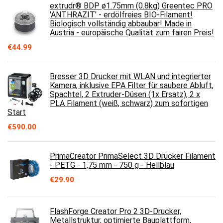
extrudr® BDP ø1.75mm (0.8kg) Greentec PRO
'ANTHRAZIT' - erdölfreies BIO-Filament!
Biologisch vollständig abbaubar! Made in
Austria - europäische Qualität zum fairen Preis!
€
44.99
Bresser 3D Drucker mit WLAN und integrierter
Kamera, inklusive EPA Filter für saubere Abluft,
Spachtel, 2 Extruder-Düsen (1x Ersatz), 2 x
PLA Filament (weiß, schwarz) zum sofortigen
Start
€
590.00
PrimaCreator PrimaSelect 3D Drucker Filament
- PETG - 1,75 mm - 750 g - Hellblau
€
29.90
FlashForge Creator Pro 2 3D-Drucker,
Metallstruktur, optimierte Bauplattform,